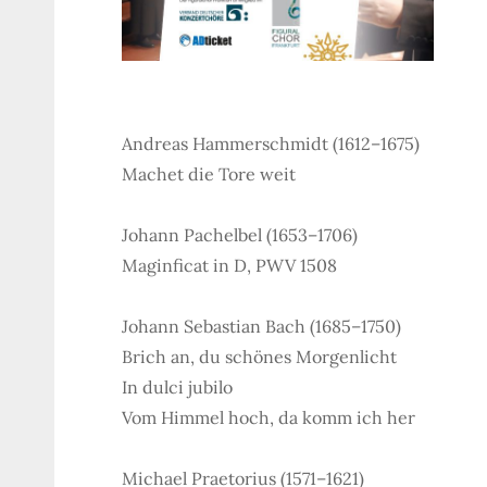
Andreas Hammerschmidt (1612–1675)
Machet die Tore weit
Johann Pachelbel (1653–1706)
Maginficat in D, PWV 1508
Johann Sebastian Bach (1685–1750)
Brich an, du schönes Morgenlicht
In dulci jubilo
Vom Himmel hoch, da komm ich her
Michael Praetorius (1571–1621)