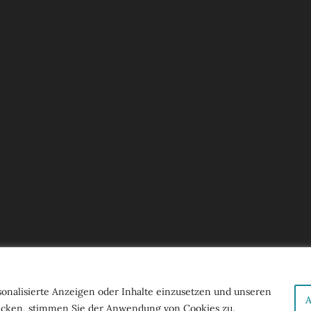
rankfurt
. All Rights Reserved | Figuralchor 2023 by
Taunus W
sonalisierte Anzeigen oder Inhalte einzusetzen und unseren
A
klicken, stimmen Sie der Anwendung von Cookies zu.